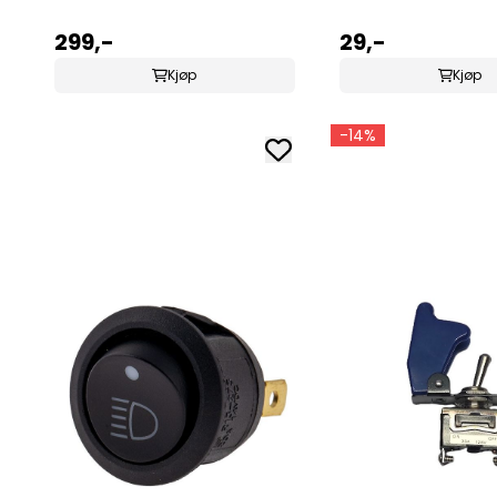
299,-
29,-
Kjøp
Kjøp
-14%