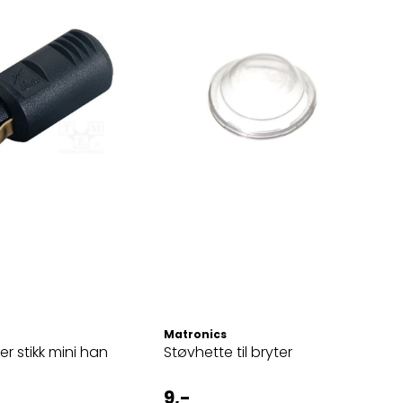
Matronics
r stikk mini han
Støvhette til bryter
9,-