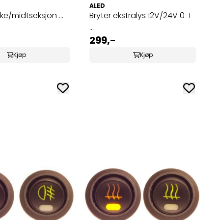
ALED
lke/midtseksjon ...
Bryter ekstralys 12V/24V 0-1
...
299,-
Kjøp
Kjøp