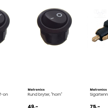
Matronics
Matronics
f-on
Rund bryter, "horn"
Sigartenne
49,-
75,-