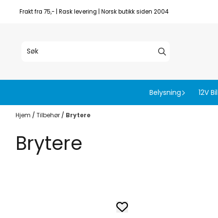
Hopp til innhold
Frakt fra 75,- | Rask levering | Norsk butikk siden 2004
Belysning
12V Bil
Hjem
/
Tilbehør
/
Brytere
Brytere