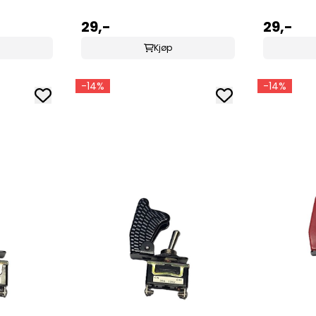
29,-
29,-
Kjøp
-14%
-14%