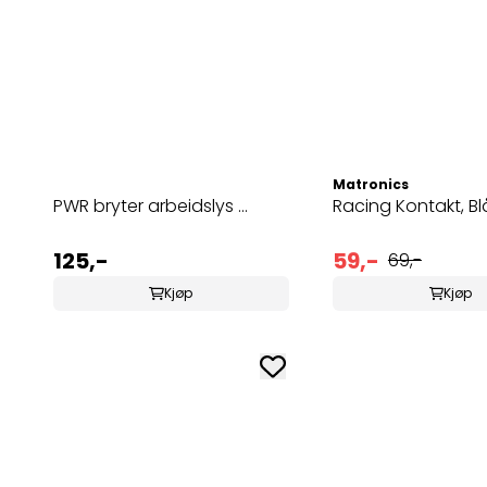
Matronics
PWR bryter arbeidslys ...
Racing Kontakt, Bl
125,-
59,-
69,-
Kjøp
Kjøp