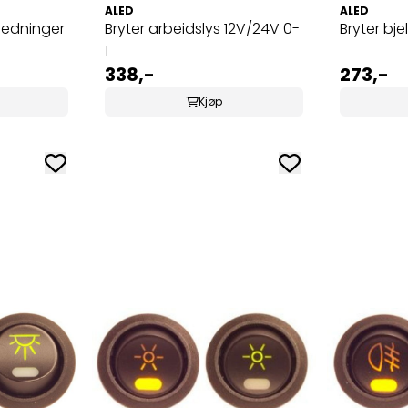
ALED
ALED
ledninger
Bryter arbeidslys 12V/24V 0-
Bryter bje
1
338,-
273,-
Kjøp