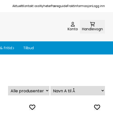
Aktuelt
Kontakt oss
Nyheter
Pæreguide
Fraktinformasjon
Logg inn
Konto
Handlevogn
& Fritid
Tilbud