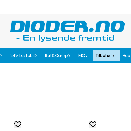
24V Lastebil
Båt&Camp
MC
Tilbehør
Hus 