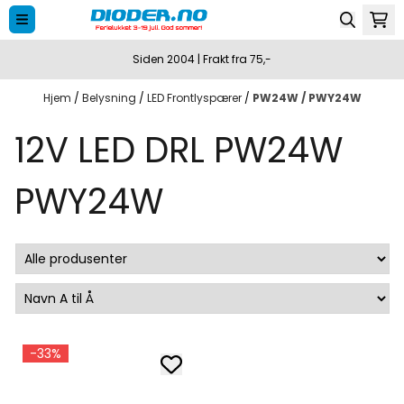
Hopp til innhold
Siden 2004 | Frakt fra 75,-
Hjem
/
Belysning
/
LED Frontlyspærer
/
PW24W / PWY24W
12V LED DRL PW24W
PWY24W
-33%