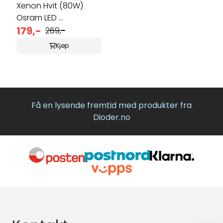
Xenon Hvit (80W)
Osram LED ...
179,-
269,-
Kjøp
Få en lysende fremtid med produkter fra
Dioder.no