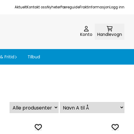
Aktuelt
Kontakt oss
Nyheter
Pæreguide
Fraktinformasjon
Logg inn
Konto
Handlevogn
& Fritid
Tilbud