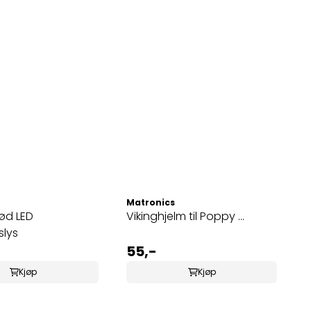
Matronics
rød LED
Vikinghjelm til Poppy ...
slys
55,-
Kjøp
Kjøp