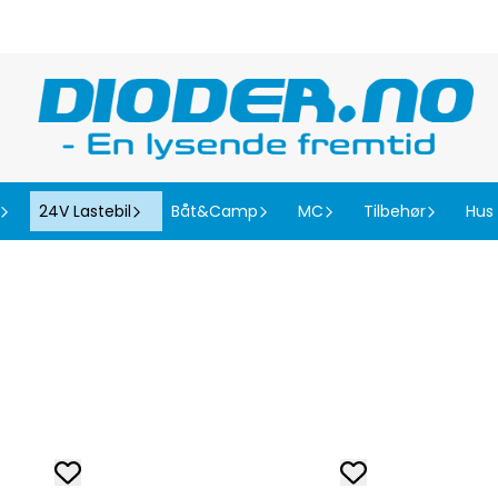
24V Lastebil
Båt&Camp
MC
Tilbehør
Hus 