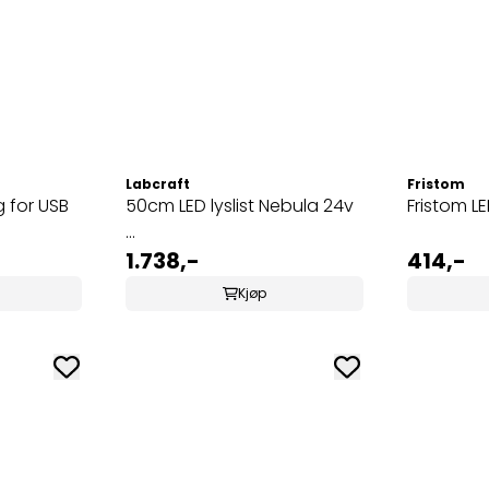
Labcraft
Fristom
g for USB
50cm LED lyslist Nebula 24v
Fristom L
...
1.738,-
414,-
Kjøp