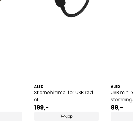
ALED
ALED
Stjernehimmel for USB rød
USB mini 
el. ...
stemning
199,-
89,-
Kjøp