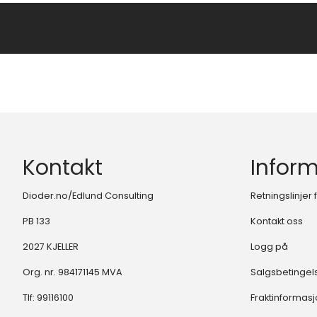
Kontakt
Infor
Dioder.no/Edlund Consulting
Retningslinjer
PB 133
Kontakt oss
2027 KJELLER
Logg på
Org. nr. 984171145 MVA
Salgsbetingel
Tlf:
99116100
Fraktinformas