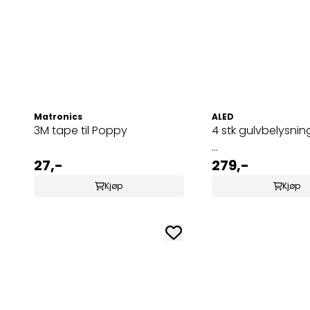
Matronics
ALED
3M tape til Poppy
4 stk gulvbelysnin
...
27,-
279,-
Kjøp
Kjøp