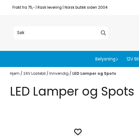
Hopp til innhold
Frakt fra 75,- | Rask levering | Norsk butikk siden 2004
Belysning
12V Bil
Hjem
/
24V Lastebil
/
Innvendig
/
LED Lamper og Spots
LED Lamper og Spots