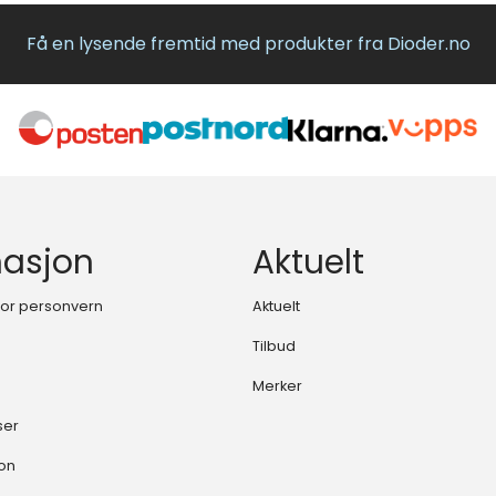
Få en lysende fremtid med produkter fra Dioder.no
masjon
Aktuelt
 for personvern
Aktuelt
Tilbud
Merker
ser
jon