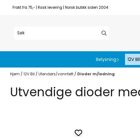
Hopp til innhold
Frakt fra 75,- | Rask levering | Norsk butikk siden 2004
Belysning
12V Bil
Hjem
/
12V Bil
/
Utendørs/vanntett
/
Dioder m/ledning
Utvendige dioder me