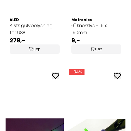
ALED
Matronics
4 stk gulvbelysning
6" knekklys - 15 x
for USB ...
150mm
279,-
9,-
Kjøp
Kjøp
-34%