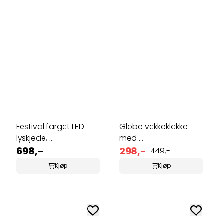
Festival farget LED
Globe vekkeklokke
lyskjede, ...
med ...
698,-
298,-
449,-
Kjøp
Kjøp