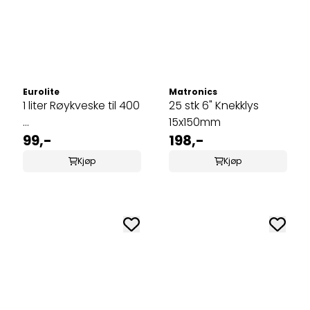
Eurolite
Matronics
1 liter Røykveske til 400
25 stk 6" Knekklys
...
15x150mm
99,-
198,-
Kjøp
Kjøp