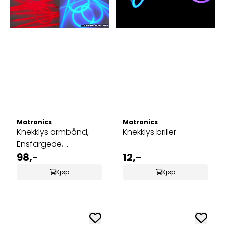
Matronics
Matronics
Knekklys armbånd,
Knekklys briller
Ensfargede, ...
98,-
12,-
Kjøp
Kjøp