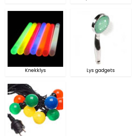
Knekklys
Lys gadgets