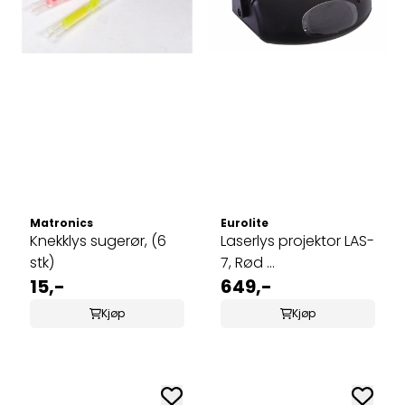
Matronics
Eurolite
Knekklys sugerør, (6
Laserlys projektor LAS-
stk)
7, Rød ...
15,-
649,-
Kjøp
Kjøp