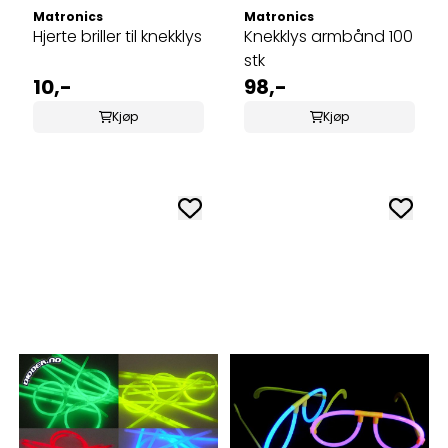
Matronics
Matronics
Hjerte briller til knekklys
Knekklys armbånd 100
stk
10,-
98,-
Kjøp
Kjøp