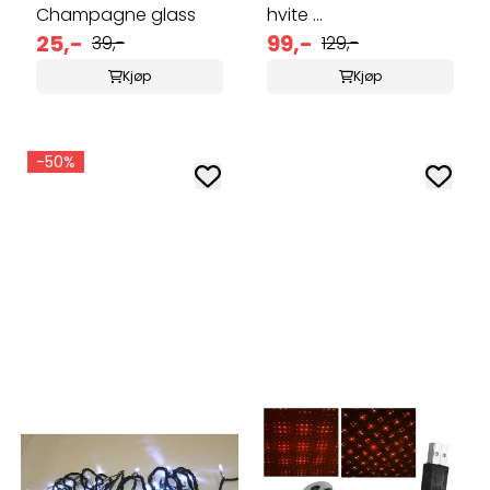
Champagne glass
hvite ...
25,-
99,-
39,-
129,-
Kjøp
Kjøp
-50%