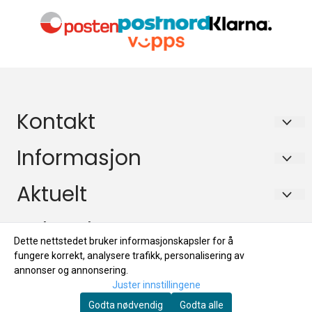
Kontakt
Dioder.no/Edlund Consulting
Informasjon
PB 133
Retningslinjer for personvern
Aktuelt
2027 KJELLER
Kontakt oss
Aktuelt
Nyhetsbrev
Org. nr. 984171145 MVA
Logg på
Dette nettstedet bruker informasjonskapsler for å
Tilbud
Tlf:
99116100
Registrer deg for å motta nyheter og tilbud!
fungere korrekt, analysere trafikk, personalisering av
Salgsbetingelser
E-post
annonser og annonsering.
Merker
mail@dioder.no
Juster innstillingene
Fraktinformasjon
Godta nødvendig
Godta alle
Tilbud