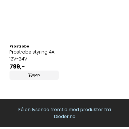
Prostrobe
Prostrobe styring 4A
12V-24V
799,-
Kjøp
Få en lysende fremtid med produkter fra
Dioder.no