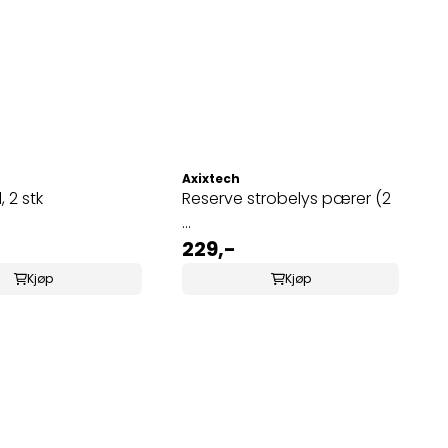
Axixtech
 2 stk
Reserve strobelys pærer (2
...
229,-
Kjøp
Kjøp