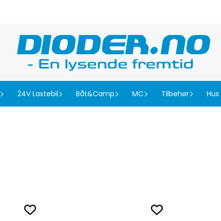
24V Lastebil
Båt&Camp
MC
Tilbehør
Hus 