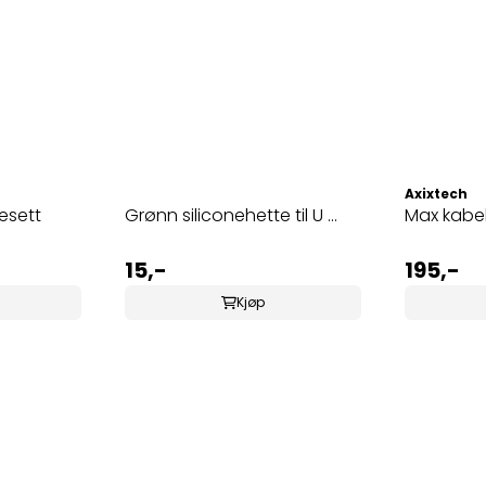
Axixtech
besett
Grønn siliconehette til U ...
Max kabel,
15,-
195,-
Kjøp