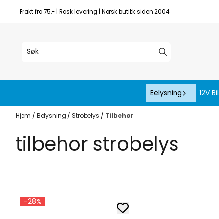
Hopp til innhold
Frakt fra 75,- | Rask levering | Norsk butikk siden 2004
Belysning
12V Bil
Hjem
/
Belysning
/
Strobelys
/
Tilbehør
tilbehor strobelys
-28%