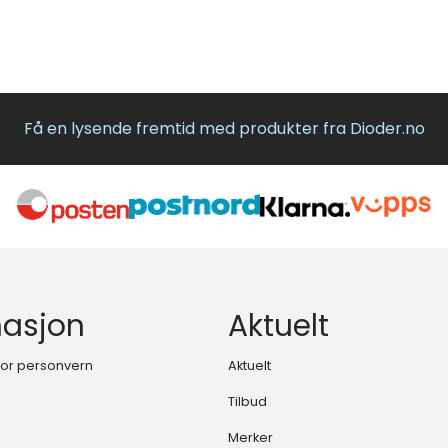
Få en lysende fremtid med produkter fra Dioder.no
masjon
Aktuelt
 for personvern
Aktuelt
Tilbud
Merker