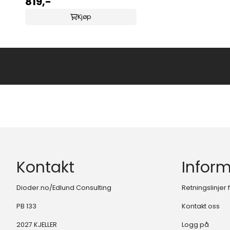
819,-
Kjøp
Kontakt
Infor
Dioder.no/Edlund Consulting
Retningslinjer
PB 133
Kontakt oss
2027 KJELLER
Logg på