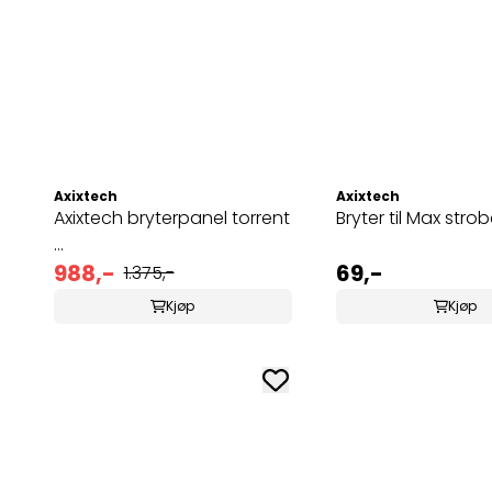
Axixtech
Axixtech
Axixtech bryterpanel torrent
Bryter til Max stro
...
988,-
69,-
1.375,-
Kjøp
Kjøp