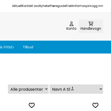
Aktuelt
Kontakt oss
Nyheter
Pæreguide
Fraktinformasjon
Logg inn
Konto
Handlevogn
& Fritid
Tilbud