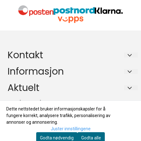
Kontakt
Dioder.no/Edlund Consulting
Informasjon
PB 133
Retningslinjer for personvern
Aktuelt
2027 KJELLER
Kontakt oss
Aktuelt
Nyhetsbrev
Org. nr. 984171145 MVA
Logg på
Dette nettstedet bruker informasjonskapsler for å
Tilbud
Tlf:
99116100
Registrer deg for å motta nyheter og tilbud!
fungere korrekt, analysere trafikk, personalisering av
Salgsbetingelser
E-post
annonser og annonsering.
Merker
mail@dioder.no
Juster innstillingene
Fraktinformasjon
Godta nødvendig
Godta alle
Tilbud