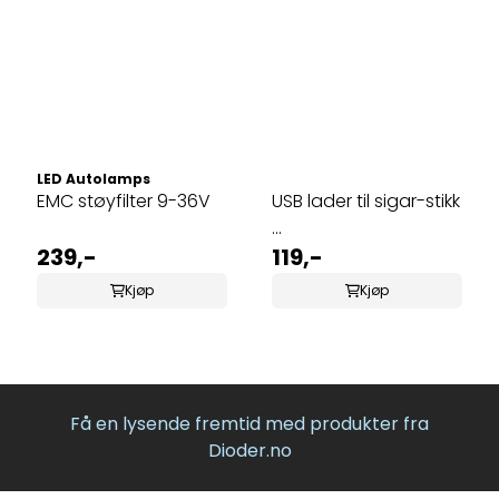
LED Autolamps
EMC støyfilter 9-36V
USB lader til sigar-stikk
...
239,-
119,-
Kjøp
Kjøp
Få en lysende fremtid med produkter fra
Dioder.no