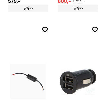
579,-
800,-
1.285,-
Kjøp
Kjøp