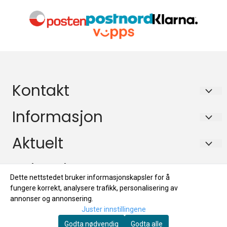
Kontakt
Dioder.no/Edlund Consulting
Informasjon
PB 133
Retningslinjer for personvern
Aktuelt
2027 KJELLER
Kontakt oss
Aktuelt
Nyhetsbrev
Org. nr. 984171145 MVA
Logg på
Dette nettstedet bruker informasjonskapsler for å
Tilbud
Tlf:
99116100
Registrer deg for å motta nyheter og tilbud!
fungere korrekt, analysere trafikk, personalisering av
Salgsbetingelser
E-post
annonser og annonsering.
Merker
mail@dioder.no
Juster innstillingene
Fraktinformasjon
Godta nødvendig
Godta alle