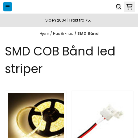
Hopp til innhold
Siden 2004 | Frakt fra 75,-
Hjem
/
Hus & Fritid
/
SMD Bånd
SMD COB Bånd led
striper