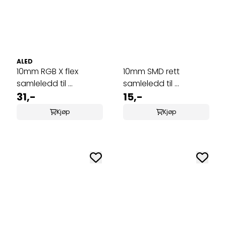
ALED
10mm RGB X flex
10mm SMD rett
samleledd til ...
samleledd til ...
31,-
15,-
Kjøp
Kjøp