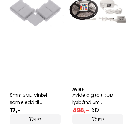
Avide
8mm SMD Vinkel
Avide digitalt RGB
samleledd til ...
lysbånd 5m ...
17,-
498,-
619,-
Kjøp
Kjøp