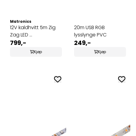
Matronics
12V kaldhvitt 5m Zig
20m USB RGB
Zag LED ...
lysslynge PVC
799,-
249,-
Kjøp
Kjøp