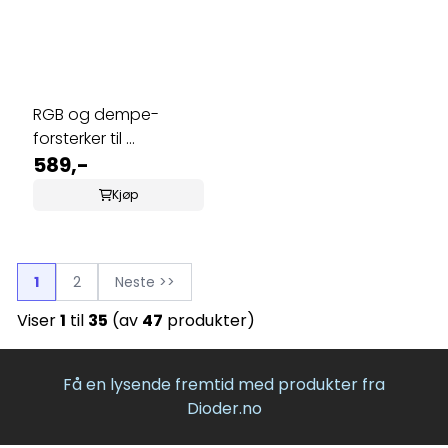
RGB og dempe-
forsterker til ...
589,-
Kjøp
1
2
Neste >>
Viser
1
til
35
(av
47
produkter)
Få en lysende fremtid med produkter fra
Dioder.no