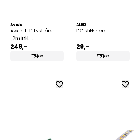
Avide
ALED
Avide LED Lysbånd,
DC stikk han
1,2m inkl. ...
249,-
29,-
Kjøp
Kjøp